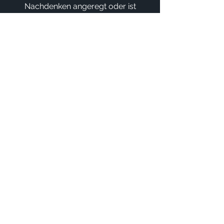
Nachdenken angeregt oder ist
auch mal gefangen zwischen
diesen scheinbaren
Gegensätzen.
Und dabei meint sie jedes Wort
genau wie sie es singt,
bleibt
nah bei sich
selbst und tritt
gleichzeitig nah an den
Zuschauer heran und begibt
sich in die
musikalische
Kommunikation
.
Kontakt