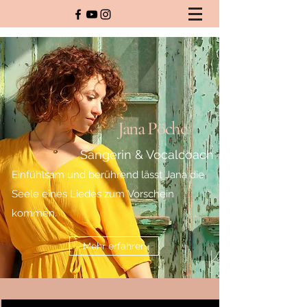
Jana Pöche
Sängerin & Vocalcoach
Einfühlsam und berührend lässt
Jana die
Seele eines Liedes zum
Vorschein
kommen.
Mehr erfahren